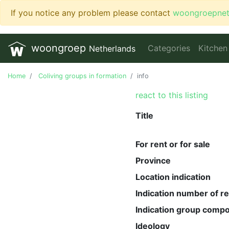
If you notice any problem please contact
woongroepne
woongroep
Categories
Kitchen
Netherlands
Home
Coliving groups in formation
info
react to this listing
Title
For rent or for sale
Province
Location indication
Indication number of r
Indication group compo
Ideology