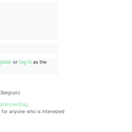
gister
or
log in
as the
(Belgium)
ijkWonenDag
.
 for anyone who is interested