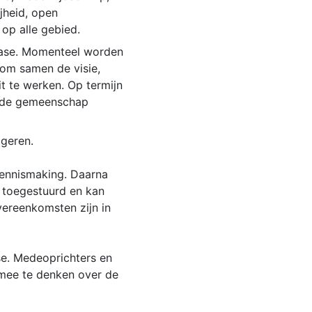
jheid, open
op alle gebied.
 fase. Momenteel worden
om samen de visie,
it te werken. Op termijn
en de gemeenschap
ageren.
 kennismaking. Daarna
n toegestuurd en kan
ereenkomsten zijn in
ase. Medeoprichters en
 mee te denken over de